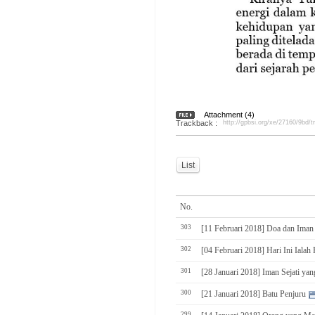
Attachment (4)
Trackback :
http://gpbsi.org/xe/27160/9bd/
List
No.
303
[11 Februari 2018] Doa dan Iman 
302
[04 Februari 2018] Hari Ini Ialah
301
[28 Januari 2018] Iman Sejati ya
300
[21 Januari 2018] Batu Penjuru
299