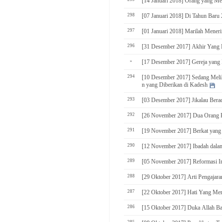
[14 Januari 2018] Orang yang Me
298
[07 Januari 2018] Di Tahun Baru
297
[01 Januari 2018] Marilah Mener
296
[31 Desember 2017] Akhir Yang 
»
[17 Desember 2017] Gereja yang 
294
[10 Desember 2017] Sedang Melih
n yang Diberikan di Kadesh
293
[03 Desember 2017] Jikalau Bera
292
[26 November 2017] Dua Orang P
291
[19 November 2017] Berkat yang
290
[12 November 2017] Ibadah dala
289
[05 November 2017] Reformasi 
288
[29 Oktober 2017] Arti Pengajar
287
[22 Oktober 2017] Hati Yang M
286
[15 Oktober 2017] Duka Allah B