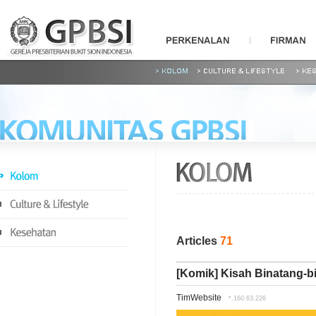
Articles
71
[Komik] Kisah Binatang-b
TimWebsite
*.160.63.226