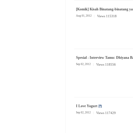
[Komik] Kisah Binatang-binatang ya
Aug 01, 2012
Views 115318
Spesial - Interview Tamu: Dhiyana B
Sep 02, 2012
Views 118556
I Love Yogurt
Sep 02, 2012
Views 117429