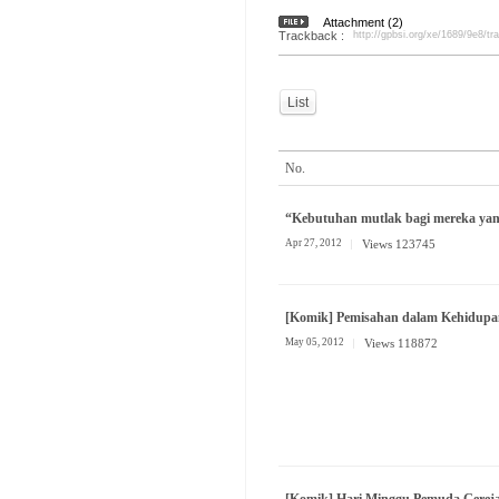
Attachment (2)
Trackback :
http://gpbsi.org/xe/1689/9e8/t
List
No.
“Kebutuhan mutlak bagi mereka yan
Apr 27, 2012
Views 123745
[Komik] Pemisahan dalam Kehidup
May 05, 2012
Views 118872
[Komik] Hari Minggu Pemuda Gerej